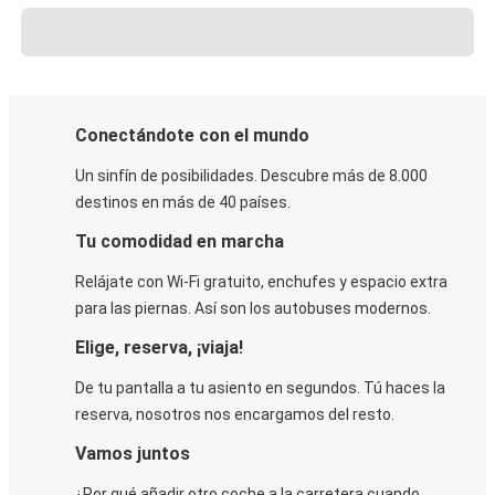
Conectándote con el mundo
Un sinfín de posibilidades. Descubre más de 8.000
destinos en más de 40 países.
Tu comodidad en marcha
Relájate con Wi-Fi gratuito, enchufes y espacio extra
para las piernas. Así son los autobuses modernos.
Elige, reserva, ¡viaja!
De tu pantalla a tu asiento en segundos. Tú haces la
reserva, nosotros nos encargamos del resto.
Vamos juntos
¿Por qué añadir otro coche a la carretera cuando