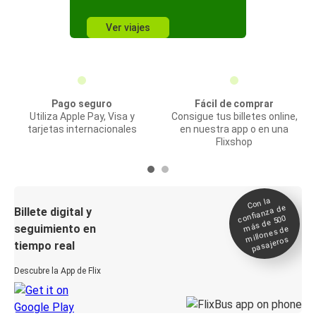
Ver viajes
Pago seguro
Fácil de comprar
Utiliza Apple Pay, Visa y
Consigue tus billetes online,
tarjetas internacionales
en nuestra app o en una
Flixshop
Con la
confianza de
Billete digital y
más de 500
seguimiento en
millones de
pasajeros
tiempo real
Descubre la App de Flix