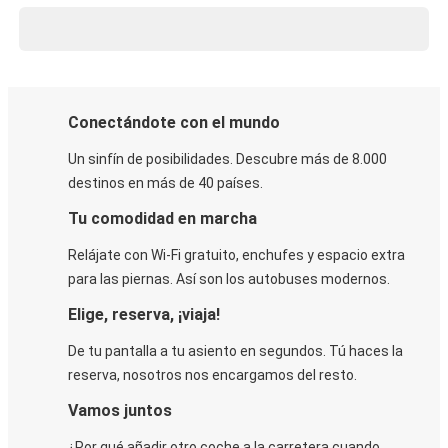
Conectándote con el mundo
Un sinfín de posibilidades. Descubre más de 8.000
destinos en más de 40 países.
Tu comodidad en marcha
Relájate con Wi-Fi gratuito, enchufes y espacio extra
para las piernas. Así son los autobuses modernos.
Elige, reserva, ¡viaja!
De tu pantalla a tu asiento en segundos. Tú haces la
reserva, nosotros nos encargamos del resto.
Vamos juntos
¿Por qué añadir otro coche a la carretera cuando