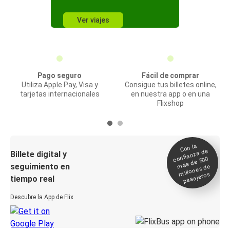
Ver viajes
Pago seguro
Fácil de comprar
Utiliza Apple Pay, Visa y
Consigue tus billetes online,
tarjetas internacionales
en nuestra app o en una
Flixshop
Con la
confianza de
Billete digital y
más de 500
seguimiento en
millones de
pasajeros
tiempo real
Descubre la App de Flix