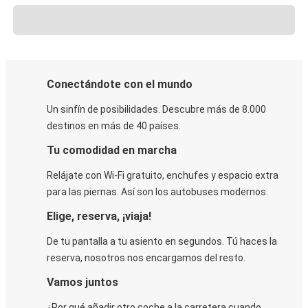
Conectándote con el mundo
Un sinfín de posibilidades. Descubre más de 8.000
destinos en más de 40 países.
Tu comodidad en marcha
Relájate con Wi-Fi gratuito, enchufes y espacio extra
para las piernas. Así son los autobuses modernos.
Elige, reserva, ¡viaja!
De tu pantalla a tu asiento en segundos. Tú haces la
reserva, nosotros nos encargamos del resto.
Vamos juntos
¿Por qué añadir otro coche a la carretera cuando