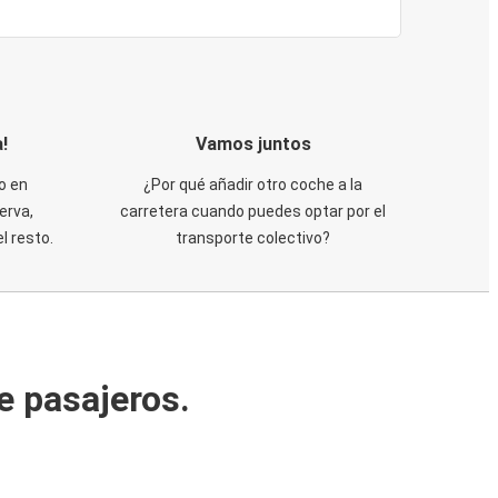
!
Vamos juntos
o en
¿Por qué añadir otro coche a la
erva,
carretera cuando puedes optar por el
 resto.
transporte colectivo?
e pasajeros.