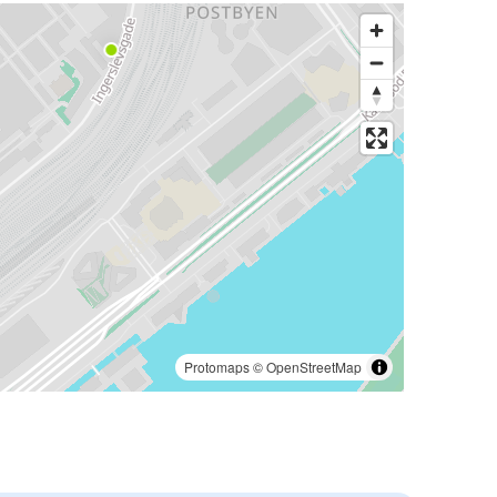
Protomaps
©
OpenStreetMap