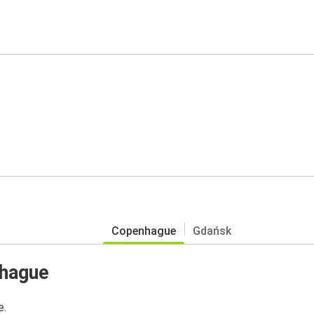
Copenhague
Gdańsk
nhague
e.