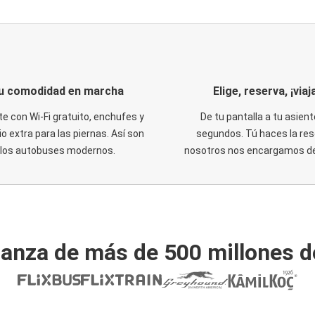
u comodidad en marcha
Elige, reserva, ¡viaja
te con Wi-Fi gratuito, enchufes y
De tu pantalla a tu asient
o extra para las piernas. Así son
segundos. Tú haces la res
los autobuses modernos.
nosotros nos encargamos del
ianza de más de 500 millones d