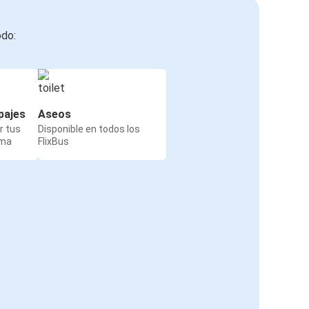
odo:
pajes
Aseos
r tus
Disponible en todos los
rma
FlixBus