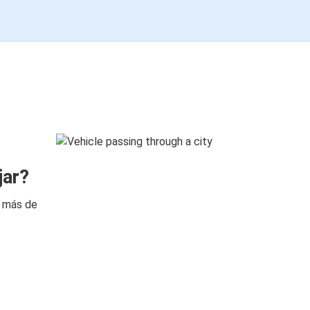
jar?
n más de