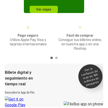
Ver viajes
Pago seguro
Fácil de comprar
Utiliza Apple Pay, Visa y
Consigue tus billetes online,
tarjetas internacionales
en nuestra app o en una
Flixshop
Con la
confianza de
Billete digital y
más de 500
seguimiento en
millones de
pasajeros
tiempo real
Descubre la App de Flix