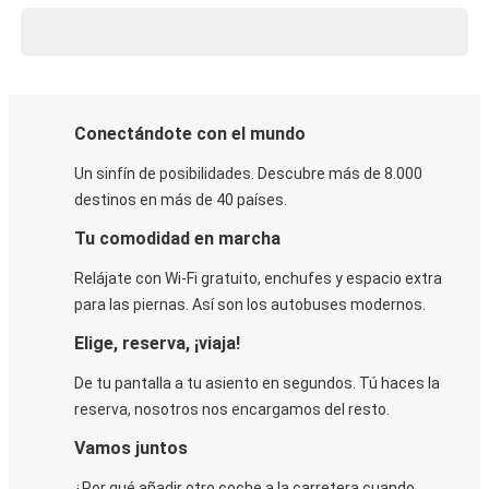
Conectándote con el mundo
Un sinfín de posibilidades. Descubre más de 8.000
destinos en más de 40 países.
Tu comodidad en marcha
Relájate con Wi-Fi gratuito, enchufes y espacio extra
para las piernas. Así son los autobuses modernos.
Elige, reserva, ¡viaja!
De tu pantalla a tu asiento en segundos. Tú haces la
reserva, nosotros nos encargamos del resto.
Vamos juntos
¿Por qué añadir otro coche a la carretera cuando