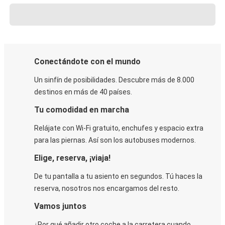
Conectándote con el mundo
Un sinfín de posibilidades. Descubre más de 8.000
destinos en más de 40 países.
Tu comodidad en marcha
Relájate con Wi-Fi gratuito, enchufes y espacio extra
para las piernas. Así son los autobuses modernos.
Elige, reserva, ¡viaja!
De tu pantalla a tu asiento en segundos. Tú haces la
reserva, nosotros nos encargamos del resto.
Vamos juntos
¿Por qué añadir otro coche a la carretera cuando