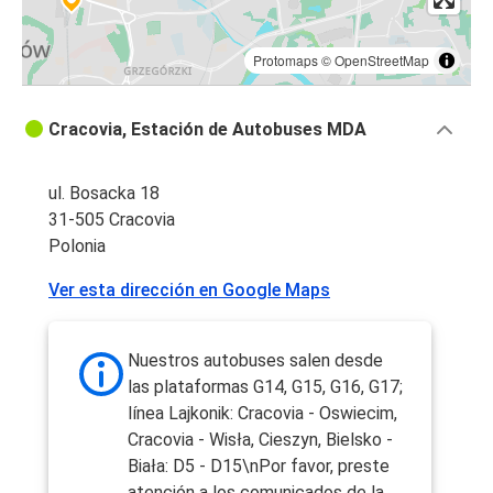
Protomaps
©
OpenStreetMap
Cracovia, Estación de Autobuses MDA
ul. Bosacka 18
31-505 Cracovia
Polonia
Ver esta dirección en Google Maps
Nuestros autobuses salen desde
las plataformas G14, G15, G16, G17;
línea Lajkonik: Cracovia - Oswiecim,
Cracovia - Wisła, Cieszyn, Bielsko -
Biała: D5 - D15\nPor favor, preste
atención a los comunicados de la