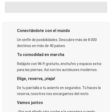
Conectándote con el mundo
Un sinfín de posibilidades. Descubre más de 8.000
destinos en más de 40 países.
Tu comodidad en marcha
Relájate con Wi-Fi gratuito, enchufes y espacio extra
para las piernas. Así son los autobuses modernos.
Elige, reserva, ¡viaja!
De tu pantalla a tu asiento en segundos. Tú haces la
reserva, nosotros nos encargamos del resto.
Vamos juntos
¿Por qué añadir otro coche a la carretera cuando