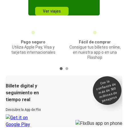
Ver viajes
Pago seguro
Fácil de comprar
Utiliza Apple Pay, Visa y
Consigue tus billetes online,
tarjetas internacionales
en nuestra app o en una
Flixshop
Con la
confianza de
Billete digital y
más de 500
seguimiento en
millones de
pasajeros
tiempo real
Descubre la App de Flix