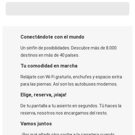
Conectándote con el mundo
Un sinfín de posibilidades. Descubre más de 8.000
destinos en más de 40 países.
Tu comodidad en marcha
Relájate con Wi-Fi gratuito, enchufes y espacio extra
para las piernas. Así son los autobuses modernos.
Elige, reserva, ¡viaja!
De tu pantalla a tu asiento en segundos. Tú haces la
reserva, nosotros nos encargamos del resto.
Vamos juntos
¿Por qué añadir otro coche a la carretera cuando