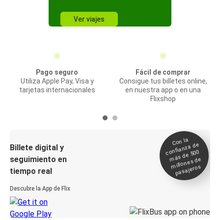
Ver viajes
Pago seguro
Fácil de comprar
Utiliza Apple Pay, Visa y
Consigue tus billetes online,
tarjetas internacionales
en nuestra app o en una
Flixshop
Con la
confianza de
Billete digital y
más de 500
seguimiento en
millones de
pasajeros
tiempo real
Descubre la App de Flix