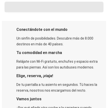
Conectándote con el mundo
Un sinfín de posibilidades. Descubre más de 8.000
destinos en más de 40 países.
Tu comodidad en marcha
Relájate con Wi-Fi gratuito, enchufes y espacio extra
para las piernas. Así son los autobuses modernos.
Elige, reserva, ¡viaja!
De tu pantalla a tu asiento en segundos. Tú haces la
reserva, nosotros nos encargamos del resto.
Vamos juntos
¿Por qué añadir otro coche a la carretera cuando