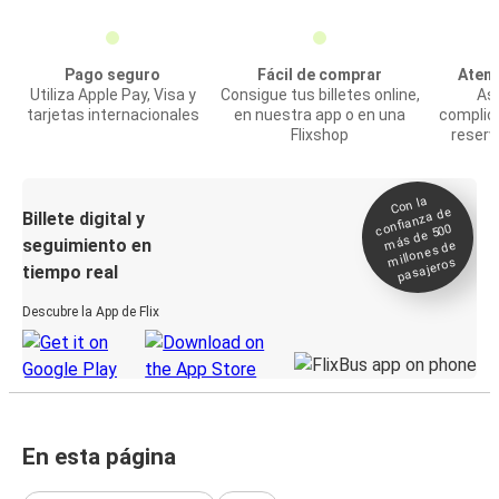
Pago seguro
Fácil de comprar
Atenc
Utiliza Apple Pay, Visa y
Consigue tus billetes online,
Asi
tarjetas internacionales
en nuestra app o en una
complic
Flixshop
reserv
Con la
confianza de
Billete digital y
más de 500
seguimiento en
millones de
pasajeros
tiempo real
Descubre la App de Flix
En esta página