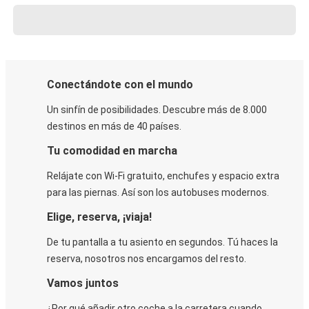
Conectándote con el mundo
Un sinfín de posibilidades. Descubre más de 8.000
destinos en más de 40 países.
Tu comodidad en marcha
Relájate con Wi-Fi gratuito, enchufes y espacio extra
para las piernas. Así son los autobuses modernos.
Elige, reserva, ¡viaja!
De tu pantalla a tu asiento en segundos. Tú haces la
reserva, nosotros nos encargamos del resto.
Vamos juntos
¿Por qué añadir otro coche a la carretera cuando