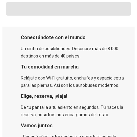
Conectándote con el mundo
Un sinfín de posibilidades. Descubre más de 8.000
destinos en más de 40 países.
Tu comodidad en marcha
Relájate con Wi-Fi gratuito, enchufes y espacio extra
para las piernas. Así son los autobuses modernos.
Elige, reserva, ¡viaja!
De tu pantalla a tu asiento en segundos. Tú haces la
reserva, nosotros nos encargamos del resto.
Vamos juntos
¿Por qué añadir otro coche a la carretera cuando