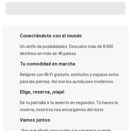
Conectándote con el mundo
Un sinfín de posibilidades. Descubre más de 8.000
destinos en más de 40 países.
Tu comodidad en marcha
Relájate con Wi-Fi gratuito, enchufes y espacio extra
para las piernas. Así son los autobuses modernos.
Elige, reserva, ¡viaja!
De tu pantalla a tu asiento en segundos. Tú haces la
reserva, nosotros nos encargamos del resto.
Vamos juntos
¿Por qué añadir otro coche a la carretera cuando