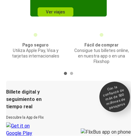
Ver viajes
Pago seguro
Fácil de comprar
Utiliza Apple Pay, Visa y
Consigue tus billetes online,
tarjetas internacionales
en nuestra app o en una
Flixshop
Con la
confianza de
Billete digital y
más de 500
seguimiento en
millones de
pasajeros
tiempo real
Descubre la App de Flix