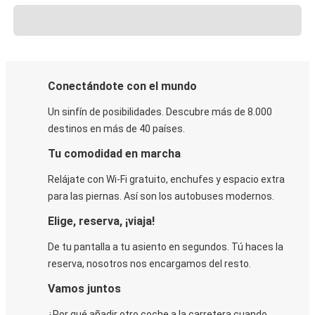
Conectándote con el mundo
Un sinfín de posibilidades. Descubre más de 8.000
destinos en más de 40 países.
Tu comodidad en marcha
Relájate con Wi-Fi gratuito, enchufes y espacio extra
para las piernas. Así son los autobuses modernos.
Elige, reserva, ¡viaja!
De tu pantalla a tu asiento en segundos. Tú haces la
reserva, nosotros nos encargamos del resto.
Vamos juntos
¿Por qué añadir otro coche a la carretera cuando