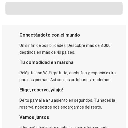
Conectándote con el mundo
Un sinfín de posibilidades. Descubre más de 8.000
destinos en más de 40 países.
Tu comodidad en marcha
Relájate con Wi-Fi gratuito, enchufes y espacio extra
para las piernas. Así son los autobuses modernos.
Elige, reserva, ¡viaja!
De tu pantalla a tu asiento en segundos. Tú haces la
reserva, nosotros nos encargamos del resto.
Vamos juntos
¿Por qué añadir otro coche a la carretera cuando