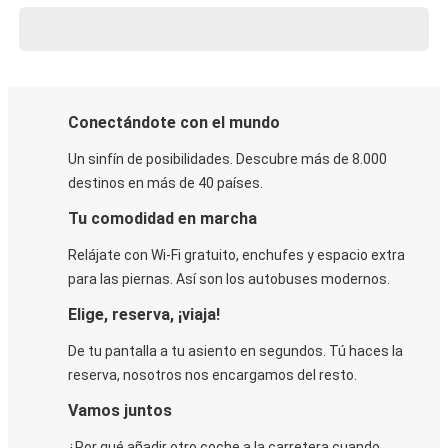
Conectándote con el mundo
Un sinfín de posibilidades. Descubre más de 8.000
destinos en más de 40 países.
Tu comodidad en marcha
Relájate con Wi-Fi gratuito, enchufes y espacio extra
para las piernas. Así son los autobuses modernos.
Elige, reserva, ¡viaja!
De tu pantalla a tu asiento en segundos. Tú haces la
reserva, nosotros nos encargamos del resto.
Vamos juntos
¿Por qué añadir otro coche a la carretera cuando