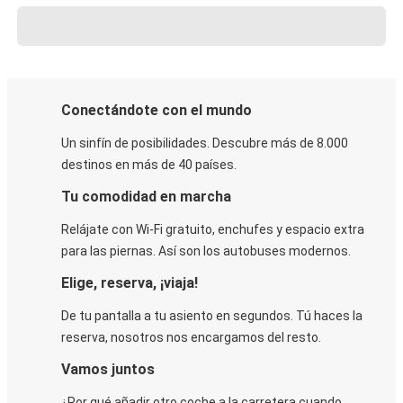
Conectándote con el mundo
Un sinfín de posibilidades. Descubre más de 8.000
destinos en más de 40 países.
Tu comodidad en marcha
Relájate con Wi-Fi gratuito, enchufes y espacio extra
para las piernas. Así son los autobuses modernos.
Elige, reserva, ¡viaja!
De tu pantalla a tu asiento en segundos. Tú haces la
reserva, nosotros nos encargamos del resto.
Vamos juntos
¿Por qué añadir otro coche a la carretera cuando