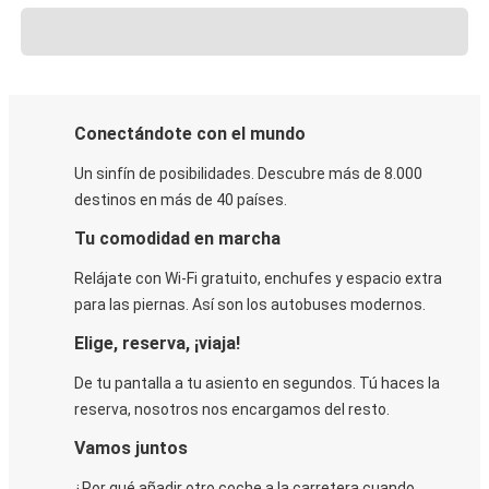
Conectándote con el mundo
Un sinfín de posibilidades. Descubre más de 8.000
destinos en más de 40 países.
Tu comodidad en marcha
Relájate con Wi-Fi gratuito, enchufes y espacio extra
para las piernas. Así son los autobuses modernos.
Elige, reserva, ¡viaja!
De tu pantalla a tu asiento en segundos. Tú haces la
reserva, nosotros nos encargamos del resto.
Vamos juntos
¿Por qué añadir otro coche a la carretera cuando