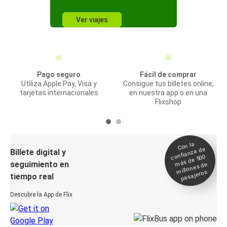
Ver viajes
Pago seguro
Fácil de comprar
Utiliza Apple Pay, Visa y
Consigue tus billetes online,
tarjetas internacionales
en nuestra app o en una
Flixshop
Con la
confianza de
Billete digital y
más de 500
seguimiento en
millones de
pasajeros
tiempo real
Descubre la App de Flix