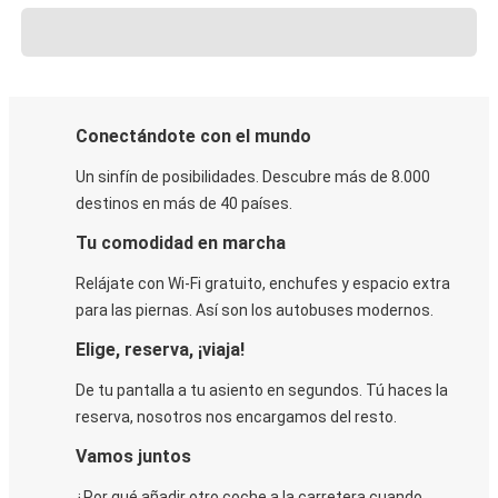
Conectándote con el mundo
Un sinfín de posibilidades. Descubre más de 8.000
destinos en más de 40 países.
Tu comodidad en marcha
Relájate con Wi-Fi gratuito, enchufes y espacio extra
para las piernas. Así son los autobuses modernos.
Elige, reserva, ¡viaja!
De tu pantalla a tu asiento en segundos. Tú haces la
reserva, nosotros nos encargamos del resto.
Vamos juntos
¿Por qué añadir otro coche a la carretera cuando