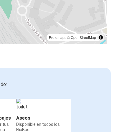
Protomaps
©
OpenStreetMap
odo:
pajes
Aseos
r tus
Disponible en todos los
rma
FlixBus