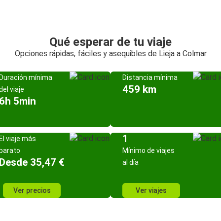
Qué esperar de tu viaje
Opciones rápidas, fáciles y asequibles de Lieja a Colmar
Duración mínima
Distancia mínima
459 km
del viaje
6h 5min
1
El viaje más
barato
Mínimo de viajes
Desde 35,47 €
al día
Ver precios
Ver viajes