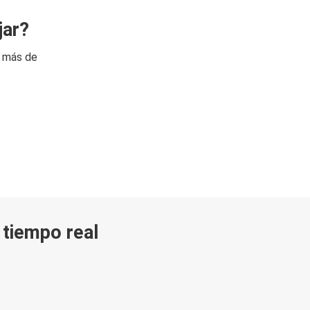
jar?
n más de
n tiempo real