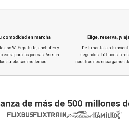
u comodidad en marcha
Elige, reserva, ¡viaja
te con Wi-Fi gratuito, enchufes y
De tu pantalla a tu asient
o extra para las piernas. Así son
segundos. Tú haces la res
los autobuses modernos.
nosotros nos encargamos del
ianza de más de 500 millones d