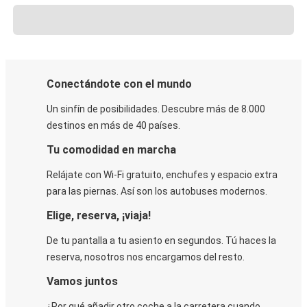
Conectándote con el mundo
Un sinfín de posibilidades. Descubre más de 8.000
destinos en más de 40 países.
Tu comodidad en marcha
Relájate con Wi-Fi gratuito, enchufes y espacio extra
para las piernas. Así son los autobuses modernos.
Elige, reserva, ¡viaja!
De tu pantalla a tu asiento en segundos. Tú haces la
reserva, nosotros nos encargamos del resto.
Vamos juntos
¿Por qué añadir otro coche a la carretera cuando