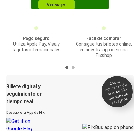
Ver viajes
Pago seguro
Fácil de comprar
Utiliza Apple Pay, Visa y
Consigue tus billetes online,
tarjetas internacionales
en nuestra app o en una
Flixshop
Con la
confianza de
Billete digital y
más de 500
seguimiento en
millones de
pasajeros
tiempo real
Descubre la App de Flix