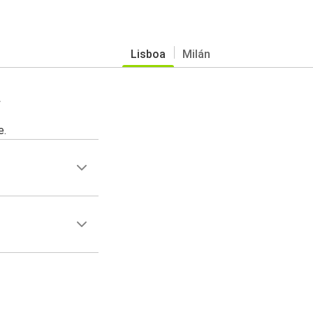
Lisboa
Milán
a
e.