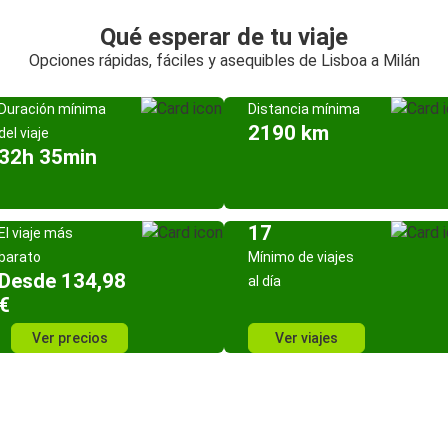
Qué esperar de tu viaje
Opciones rápidas, fáciles y asequibles de Lisboa a Milán
Duración mínima
Distancia mínima
2190 km
del viaje
32h 35min
17
El viaje más
barato
Mínimo de viajes
Desde 134,98
al día
€
Ver precios
Ver viajes