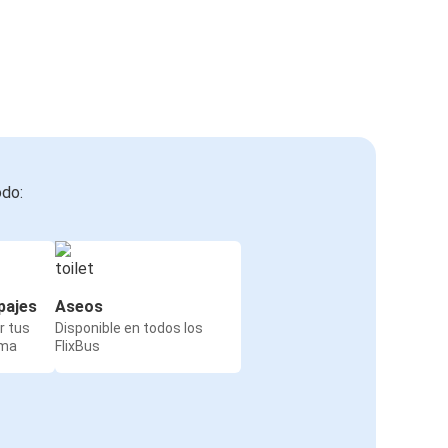
odo:
pajes
Aseos
r tus
Disponible en todos los
rma
FlixBus