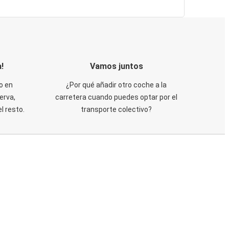
!
Vamos juntos
o en
¿Por qué añadir otro coche a la
erva,
carretera cuando puedes optar por el
 resto.
transporte colectivo?