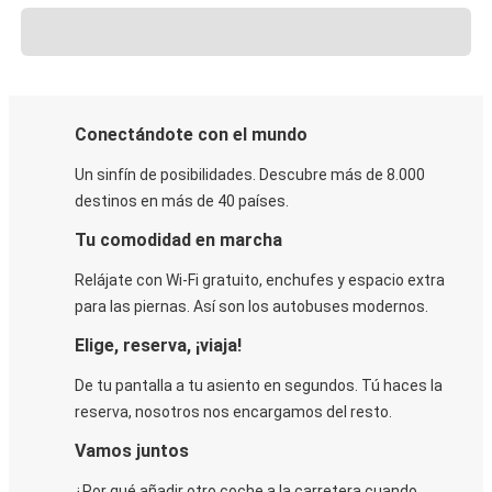
Conectándote con el mundo
Un sinfín de posibilidades. Descubre más de 8.000
destinos en más de 40 países.
Tu comodidad en marcha
Relájate con Wi-Fi gratuito, enchufes y espacio extra
para las piernas. Así son los autobuses modernos.
Elige, reserva, ¡viaja!
De tu pantalla a tu asiento en segundos. Tú haces la
reserva, nosotros nos encargamos del resto.
Vamos juntos
¿Por qué añadir otro coche a la carretera cuando