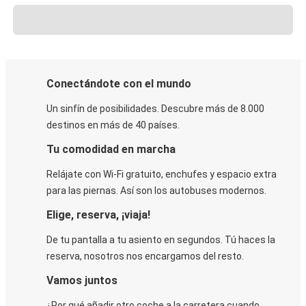
Conectándote con el mundo
Un sinfín de posibilidades. Descubre más de 8.000
destinos en más de 40 países.
Tu comodidad en marcha
Relájate con Wi-Fi gratuito, enchufes y espacio extra
para las piernas. Así son los autobuses modernos.
Elige, reserva, ¡viaja!
De tu pantalla a tu asiento en segundos. Tú haces la
reserva, nosotros nos encargamos del resto.
Vamos juntos
¿Por qué añadir otro coche a la carretera cuando