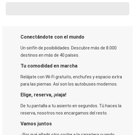
Conectándote con el mundo
Un sinfín de posibilidades. Descubre más de 8.000
destinos en más de 40 países.
Tu comodidad en marcha
Relájate con Wi-Fi gratuito, enchufes y espacio extra
para las piernas. Así son los autobuses modernos.
Elige, reserva, ¡viaja!
De tu pantalla a tu asiento en segundos. Tú haces la
reserva, nosotros nos encargamos del resto.
Vamos juntos
¿Por qué añadir otro coche a la carretera cuando