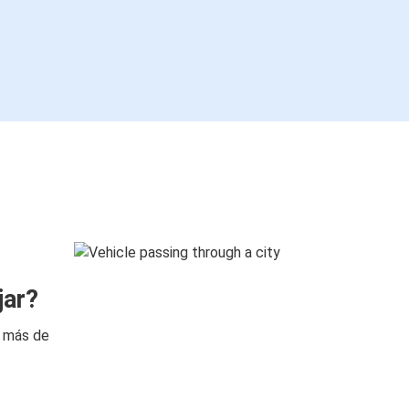
jar?
n más de