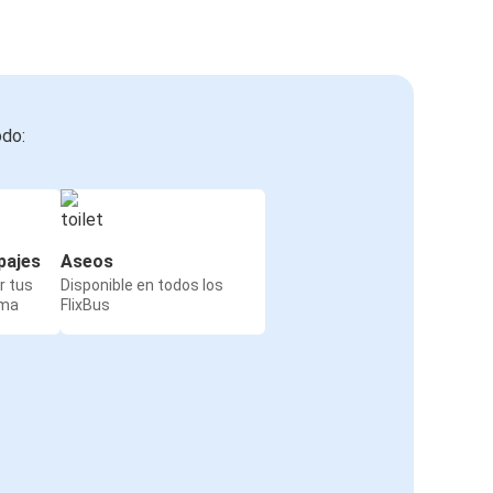
odo:
pajes
Aseos
r tus
Disponible en todos los
rma
FlixBus