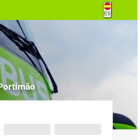
ES
 Portimão