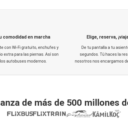
u comodidad en marcha
Elige, reserva, ¡viaja
te con Wi-Fi gratuito, enchufes y
De tu pantalla a tu asient
o extra para las piernas. Así son
segundos. Tú haces la res
los autobuses modernos.
nosotros nos encargamos del
ianza de más de 500 millones d