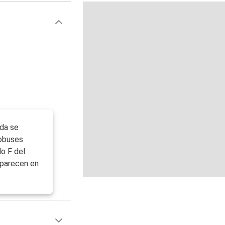
ada se
tobuses
lo F del
aparecen en