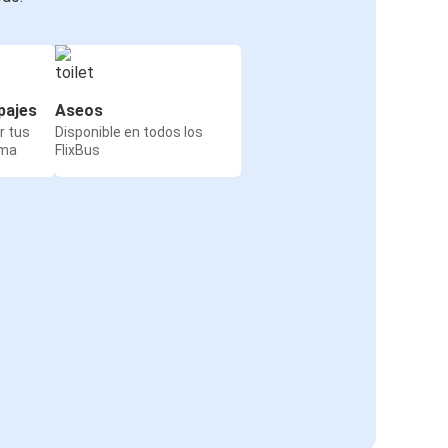
pajes
Aseos
r tus
Disponible en todos los
rma
FlixBus