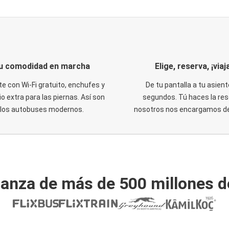
u comodidad en marcha
Elige, reserva, ¡viaja
te con Wi-Fi gratuito, enchufes y
De tu pantalla a tu asient
o extra para las piernas. Así son
segundos. Tú haces la res
los autobuses modernos.
nosotros nos encargamos del
ianza de más de 500 millones d