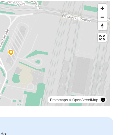
Protomaps
©
OpenStreetMap
odo: