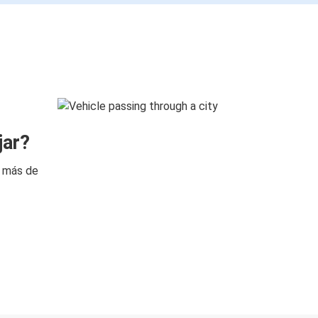
jar?
n más de