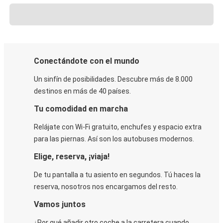
Conectándote con el mundo
Un sinfín de posibilidades. Descubre más de 8.000
destinos en más de 40 países.
Tu comodidad en marcha
Relájate con Wi-Fi gratuito, enchufes y espacio extra
para las piernas. Así son los autobuses modernos.
Elige, reserva, ¡viaja!
De tu pantalla a tu asiento en segundos. Tú haces la
reserva, nosotros nos encargamos del resto.
Vamos juntos
¿Por qué añadir otro coche a la carretera cuando