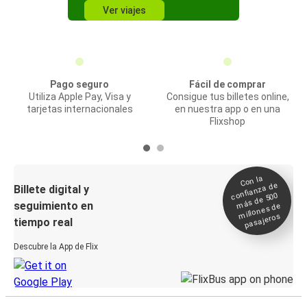
Ver viajes
Pago seguro
Fácil de comprar
Utiliza Apple Pay, Visa y
Consigue tus billetes online,
tarjetas internacionales
en nuestra app o en una
Flixshop
Con la
confianza de
Billete digital y
más de 500
seguimiento en
millones de
pasajeros
tiempo real
Descubre la App de Flix