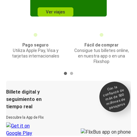
Ver viajes
Pago seguro
Fácil de comprar
Utiliza Apple Pay, Visa y
Consigue tus billetes online,
tarjetas internacionales
en nuestra app o en una
Flixshop
Con la
confianza de
Billete digital y
más de 500
seguimiento en
millones de
pasajeros
tiempo real
Descubre la App de Flix