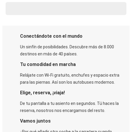
Conectándote con el mundo
Un sinfín de posibilidades. Descubre más de 8.000
destinos en más de 40 países.
Tu comodidad en marcha
Relájate con Wi-Fi gratuito, enchufes y espacio extra
para las piernas. Así son los autobuses modernos.
Elige, reserva, ¡viaja!
De tu pantalla a tu asiento en segundos. Tú haces la
reserva, nosotros nos encargamos del resto.
Vamos juntos
¿Por qué añadir otro coche a la carretera cuando