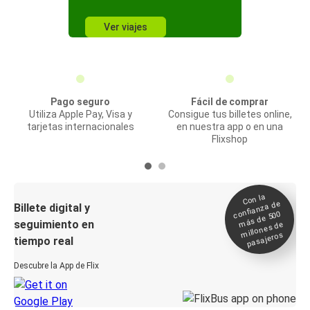
Ver viajes
Pago seguro
Fácil de comprar
Utiliza Apple Pay, Visa y
Consigue tus billetes online,
tarjetas internacionales
en nuestra app o en una
Flixshop
Con la
confianza de
Billete digital y
más de 500
seguimiento en
millones de
pasajeros
tiempo real
Descubre la App de Flix