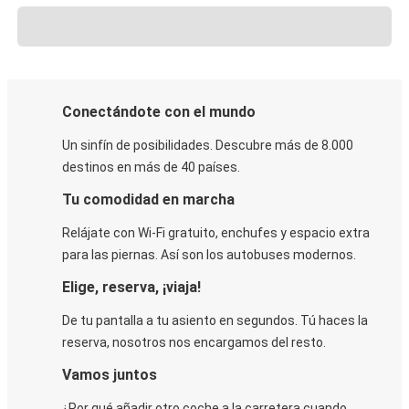
Conectándote con el mundo
Un sinfín de posibilidades. Descubre más de 8.000
destinos en más de 40 países.
Tu comodidad en marcha
Relájate con Wi-Fi gratuito, enchufes y espacio extra
para las piernas. Así son los autobuses modernos.
Elige, reserva, ¡viaja!
De tu pantalla a tu asiento en segundos. Tú haces la
reserva, nosotros nos encargamos del resto.
Vamos juntos
¿Por qué añadir otro coche a la carretera cuando