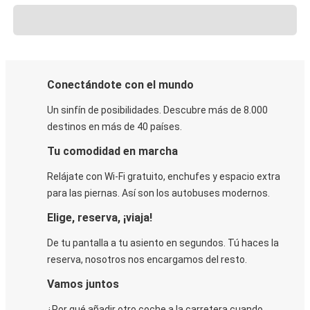
Conectándote con el mundo
Un sinfín de posibilidades. Descubre más de 8.000
destinos en más de 40 países.
Tu comodidad en marcha
Relájate con Wi-Fi gratuito, enchufes y espacio extra
para las piernas. Así son los autobuses modernos.
Elige, reserva, ¡viaja!
De tu pantalla a tu asiento en segundos. Tú haces la
reserva, nosotros nos encargamos del resto.
Vamos juntos
¿Por qué añadir otro coche a la carretera cuando