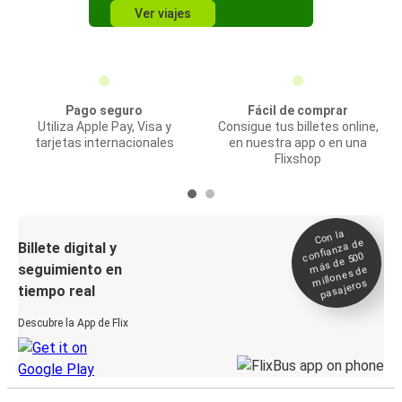
Ver viajes
Pago seguro
Fácil de comprar
Utiliza Apple Pay, Visa y
Consigue tus billetes online,
tarjetas internacionales
en nuestra app o en una
Flixshop
Con la
confianza de
Billete digital y
más de 500
seguimiento en
millones de
pasajeros
tiempo real
Descubre la App de Flix