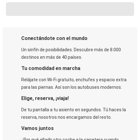
Conectándote con el mundo
Un sinfín de posibilidades. Descubre más de 8.000
destinos en más de 40 países.
Tu comodidad en marcha
Relájate con Wi-Fi gratuito, enchufes y espacio extra
para las piernas. Así son los autobuses modernos.
Elige, reserva, ¡viaja!
De tu pantalla a tu asiento en segundos. Tú haces la
reserva, nosotros nos encargamos del resto.
Vamos juntos
¿Por qué añadir otro coche a la carretera cuando