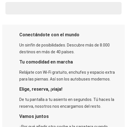
Conectándote con el mundo
Un sinfín de posibilidades. Descubre más de 8.000
destinos en más de 40 países.
Tu comodidad en marcha
Relájate con Wi-Fi gratuito, enchufes y espacio extra
para las piernas. Así son los autobuses modernos.
Elige, reserva, ¡viaja!
De tu pantalla a tu asiento en segundos. Tú haces la
reserva, nosotros nos encargamos del resto.
Vamos juntos
¿Por qué añadir otro coche a la carretera cuando