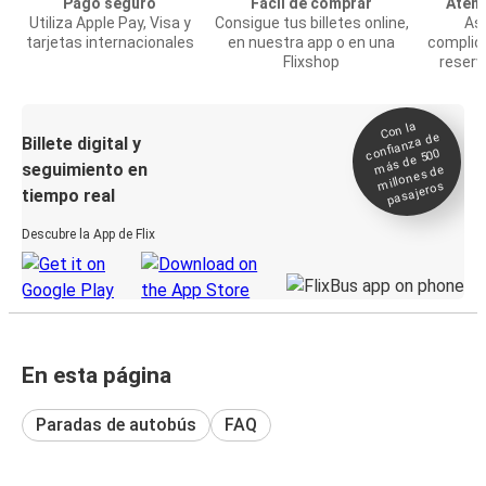
Pago seguro
Fácil de comprar
Atenc
Utiliza Apple Pay, Visa y
Consigue tus billetes online,
Asi
tarjetas internacionales
en nuestra app o en una
complic
Flixshop
reserv
Con la
confianza de
Billete digital y
más de 500
seguimiento en
millones de
pasajeros
tiempo real
Descubre la App de Flix
En esta página
Paradas de autobús
FAQ