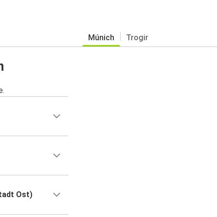
Múnich
Trogir
h
e.
tadt Ost)