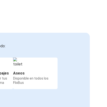
odo:
pajes
Aseos
r tus
Disponible en todos los
rma
FlixBus