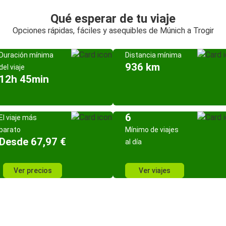
Qué esperar de tu viaje
Opciones rápidas, fáciles y asequibles de Múnich a Trogir
Duración mínima
Distancia mínima
936 km
del viaje
12h 45min
6
El viaje más
barato
Mínimo de viajes
Desde 67,97 €
al día
Ver precios
Ver viajes