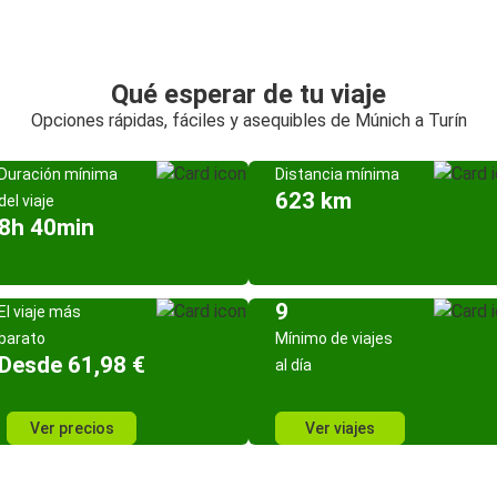
Qué esperar de tu viaje
Opciones rápidas, fáciles y asequibles de Múnich a Turín
Duración mínima
Distancia mínima
623 km
del viaje
8h 40min
9
El viaje más
barato
Mínimo de viajes
Desde 61,98 €
al día
Ver precios
Ver viajes