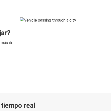
jar?
n más de
n tiempo real