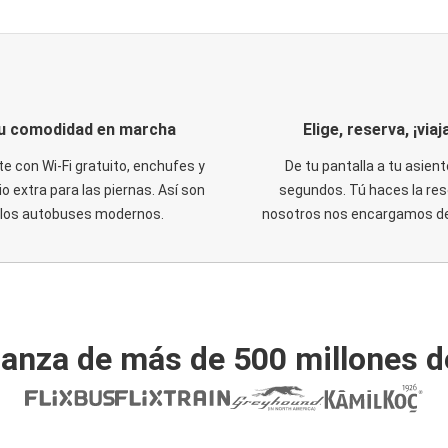
u comodidad en marcha
Elige, reserva, ¡viaja
te con Wi-Fi gratuito, enchufes y
De tu pantalla a tu asient
o extra para las piernas. Así son
segundos. Tú haces la res
los autobuses modernos.
nosotros nos encargamos del
ianza de más de 500 millones d