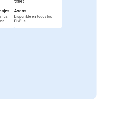
pajes
Aseos
r tus
Disponible en todos los
rma
FlixBus