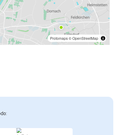
Protomaps
©
OpenStreetMap
odo: