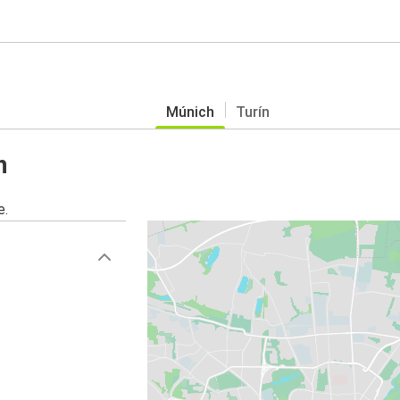
Múnich
Turín
h
e.