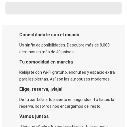
Conectándote con el mundo
Un sinfín de posibilidades. Descubre más de 8.000
destinos en más de 40 países.
Tu comodidad en marcha
Relájate con Wi-Fi gratuito, enchufes y espacio extra
para las piernas. Así son los autobuses modernos.
Elige, reserva, ¡viaja!
De tu pantalla a tu asiento en segundos. Tú haces la
reserva, nosotros nos encargamos del resto.
Vamos juntos
¿Por qué añadir otro coche a la carretera cuando