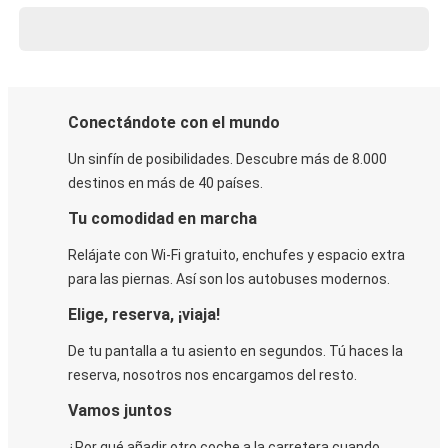
Conectándote con el mundo
Un sinfín de posibilidades. Descubre más de 8.000
destinos en más de 40 países.
Tu comodidad en marcha
Relájate con Wi-Fi gratuito, enchufes y espacio extra
para las piernas. Así son los autobuses modernos.
Elige, reserva, ¡viaja!
De tu pantalla a tu asiento en segundos. Tú haces la
reserva, nosotros nos encargamos del resto.
Vamos juntos
¿Por qué añadir otro coche a la carretera cuando