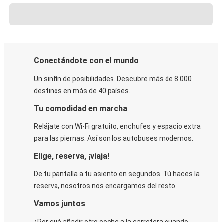
Conectándote con el mundo
Un sinfín de posibilidades. Descubre más de 8.000
destinos en más de 40 países.
Tu comodidad en marcha
Relájate con Wi-Fi gratuito, enchufes y espacio extra
para las piernas. Así son los autobuses modernos.
Elige, reserva, ¡viaja!
De tu pantalla a tu asiento en segundos. Tú haces la
reserva, nosotros nos encargamos del resto.
Vamos juntos
¿Por qué añadir otro coche a la carretera cuando