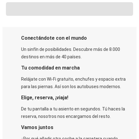
Conectándote con el mundo
Un sinfín de posibilidades. Descubre más de 8.000
destinos en más de 40 países.
Tu comodidad en marcha
Relájate con Wi-Fi gratuito, enchufes y espacio extra
para las piernas. Así son los autobuses modernos.
Elige, reserva, ¡viaja!
De tu pantalla a tu asiento en segundos. Tú haces la
reserva, nosotros nos encargamos del resto.
Vamos juntos
¿Por qué añadir otro coche a la carretera cuando