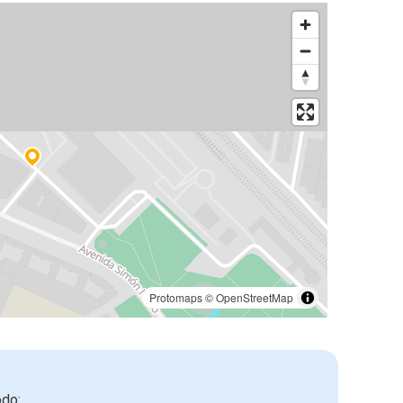
Protomaps
©
OpenStreetMap
odo: