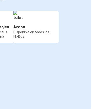
pajes
Aseos
r tus
Disponible en todos los
rma
FlixBus