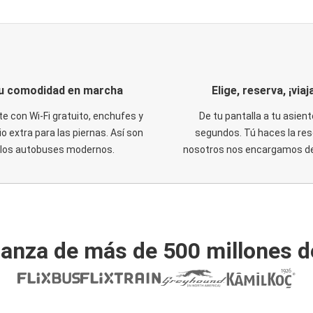
u comodidad en marcha
Elige, reserva, ¡viaja
te con Wi-Fi gratuito, enchufes y
De tu pantalla a tu asient
o extra para las piernas. Así son
segundos. Tú haces la res
los autobuses modernos.
nosotros nos encargamos del
ianza de más de 500 millones d