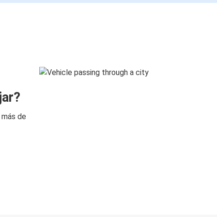
jar?
n más de