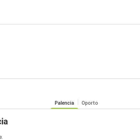
Palencia
Oporto
ia
e.