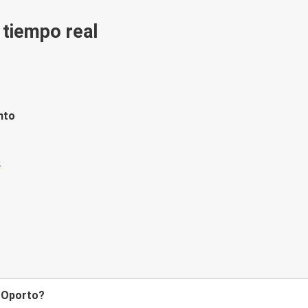
n tiempo real
nto
a Oporto?