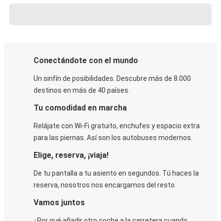
Conectándote con el mundo
Un sinfín de posibilidades. Descubre más de 8.000
destinos en más de 40 países.
Tu comodidad en marcha
Relájate con Wi-Fi gratuito, enchufes y espacio extra
para las piernas. Así son los autobuses modernos.
Elige, reserva, ¡viaja!
De tu pantalla a tu asiento en segundos. Tú haces la
reserva, nosotros nos encargamos del resto.
Vamos juntos
¿Por qué añadir otro coche a la carretera cuando