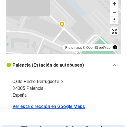
Palencia
Lleida
Palencia
Oporto
Palencia
Protomaps
©
OpenStreetMap
Palencia
Palencia (Estación de autobuses)
Lleida
Palencia
Calle Pedro Berruguete. 2
Bilbao
34005 Palencia
España
Ourense
Ver esta dirección en Google Maps
Palencia
Palencia