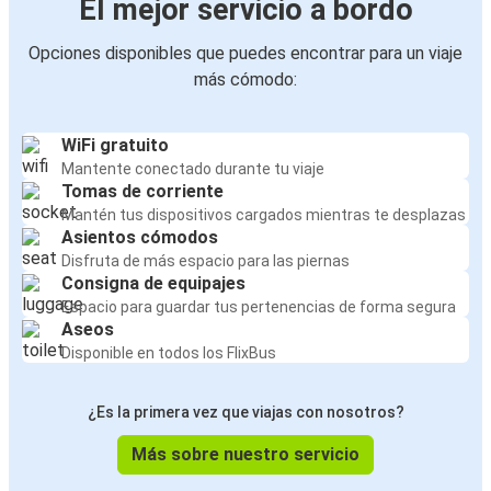
El mejor servicio a bordo
Ourense
Opciones disponibles que puedes encontrar para un viaje
Lisboa
más cómodo:
Palencia
Braga
WiFi gratuito
Palencia
Mantente conectado durante tu viaje
Tomas de corriente
Mantén tus dispositivos cargados mientras te desplazas
Palencia
Asientos cómodos
Braga
Disfruta de más espacio para las piernas
Consigna de equipajes
Palencia
Espacio para guardar tus pertenencias de forma segura
Braga
Aseos
Disponible en todos los FlixBus
Braga
Palencia
¿Es la primera vez que viajas con nosotros?
Más sobre nuestro servicio