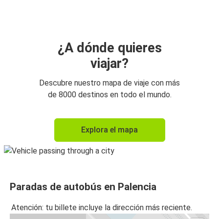
Pontevedra
Burgos
Palencia
¿A dónde quieres
viajar?
Pontevedra
Palencia
Descubre nuestro mapa de viaje con más
de 8000 destinos en todo el mundo.
Palencia
Lisboa
Explora el mapa
Palencia
Oporto
Palencia
Paradas de autobús en Palencia
Xinzo de Limia, Ourense
Atención: tu billete incluye la dirección más reciente.
Xinzo de Limia, Ourense