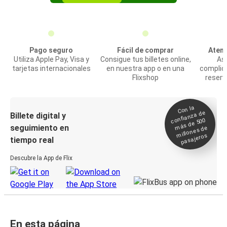
Pago seguro
Fácil de comprar
Atenc
Utiliza Apple Pay, Visa y
Consigue tus billetes online,
Asi
tarjetas internacionales
en nuestra app o en una
complic
Flixshop
reserv
Con la
confianza de
Billete digital y
más de 500
seguimiento en
millones de
pasajeros
tiempo real
Descubre la App de Flix
En esta página