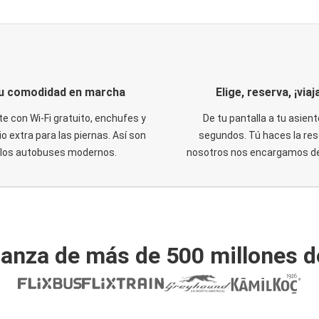
u comodidad en marcha
Elige, reserva, ¡viaja
te con Wi-Fi gratuito, enchufes y
De tu pantalla a tu asient
o extra para las piernas. Así son
segundos. Tú haces la res
los autobuses modernos.
nosotros nos encargamos del
ianza de más de 500 millones d