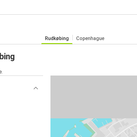
Rudkøbing
Copenhague
bing
e.