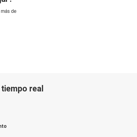
n más de
n tiempo real
nto