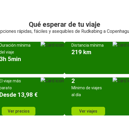
Qué esperar de tu viaje
pciones rápidas, fáciles y asequibles de Rudkøbing a Copenhag
Duración mínima
Distancia mínima
219 km
del viaje
3h 5min
2
El viaje más
barato
Mínimo de viajes
Desde 13,98 €
al día
Ver precios
Ver viajes