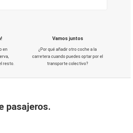
!
Vamos juntos
o en
¿Por qué añadir otro coche a la
erva,
carretera cuando puedes optar por el
 resto.
transporte colectivo?
e pasajeros.