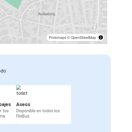
Protomaps
©
OpenStreetMap
odo:
pajes
Aseos
r tus
Disponible en todos los
rma
FlixBus