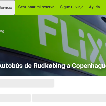
Gestionar mi reserva
Sigue tu viaje
Ayuda
Servicio
ing
Autobús de Rudkøbing a Copenhagu