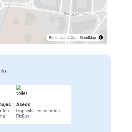
Protomaps
©
OpenStreetMap
odo:
pajes
Aseos
r tus
Disponible en todos los
rma
FlixBus