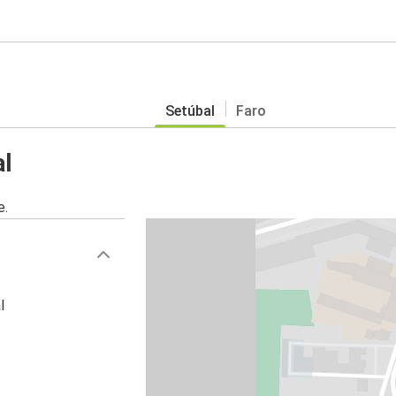
Setúbal
Faro
al
e.
l