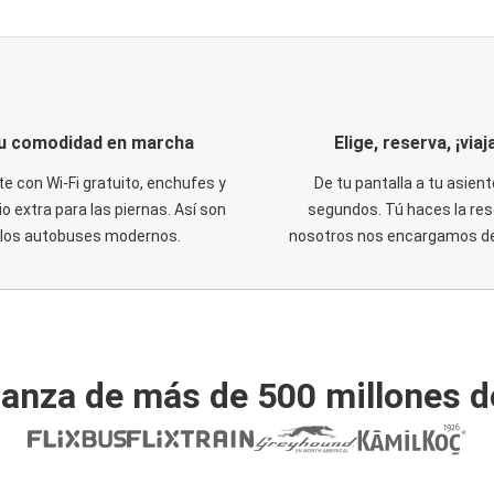
u comodidad en marcha
Elige, reserva, ¡viaja
te con Wi-Fi gratuito, enchufes y
De tu pantalla a tu asient
o extra para las piernas. Así son
segundos. Tú haces la res
los autobuses modernos.
nosotros nos encargamos del
ianza de más de 500 millones d