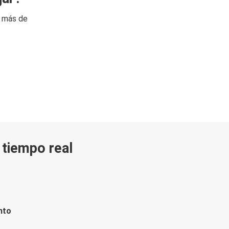
n más de
n tiempo real
nto