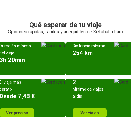
Qué esperar de tu viaje
Opciones rápidas, fáciles y asequibles de Setúbal a Faro
Duración mínima
Distancia mínima
254 km
del viaje
3h 20min
2
El viaje más
barato
Mínimo de viajes
Desde 7,48 €
al día
Ver precios
Ver viajes