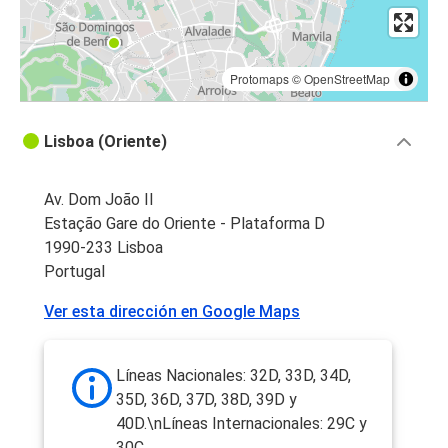
Protomaps
©
OpenStreetMap
Lisboa (Oriente)
Av. Dom João II
Estação Gare do Oriente - Plataforma D
1990-233 Lisboa
Portugal
Ver esta dirección en Google Maps
Líneas Nacionales: 32D, 33D, 34D,
35D, 36D, 37D, 38D, 39D y
40D.\nLíneas Internacionales: 29C y
30C