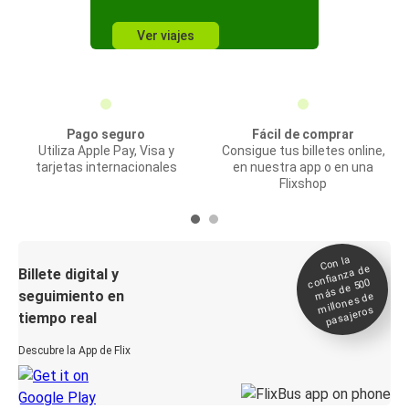
Ver viajes
Pago seguro
Fácil de comprar
Utiliza Apple Pay, Visa y
Consigue tus billetes online,
tarjetas internacionales
en nuestra app o en una
Flixshop
Con la
confianza de
Billete digital y
más de 500
seguimiento en
millones de
pasajeros
tiempo real
Descubre la App de Flix