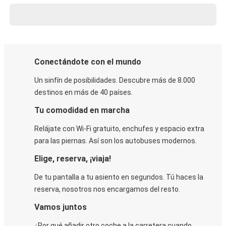
Conectándote con el mundo
Un sinfín de posibilidades. Descubre más de 8.000
destinos en más de 40 países.
Tu comodidad en marcha
Relájate con Wi-Fi gratuito, enchufes y espacio extra
para las piernas. Así son los autobuses modernos.
Elige, reserva, ¡viaja!
De tu pantalla a tu asiento en segundos. Tú haces la
reserva, nosotros nos encargamos del resto.
Vamos juntos
¿Por qué añadir otro coche a la carretera cuando