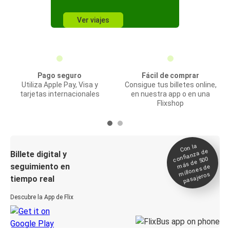
Ver viajes
Pago seguro
Fácil de comprar
Utiliza Apple Pay, Visa y
Consigue tus billetes online,
tarjetas internacionales
en nuestra app o en una
Flixshop
Con la
confianza de
Billete digital y
más de 500
seguimiento en
millones de
pasajeros
tiempo real
Descubre la App de Flix