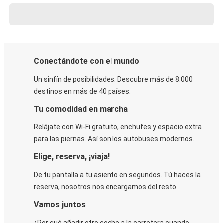
Conectándote con el mundo
Un sinfín de posibilidades. Descubre más de 8.000
destinos en más de 40 países.
Tu comodidad en marcha
Relájate con Wi-Fi gratuito, enchufes y espacio extra
para las piernas. Así son los autobuses modernos.
Elige, reserva, ¡viaja!
De tu pantalla a tu asiento en segundos. Tú haces la
reserva, nosotros nos encargamos del resto.
Vamos juntos
¿Por qué añadir otro coche a la carretera cuando