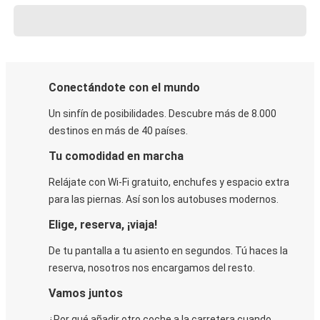
Conectándote con el mundo
Un sinfín de posibilidades. Descubre más de 8.000
destinos en más de 40 países.
Tu comodidad en marcha
Relájate con Wi-Fi gratuito, enchufes y espacio extra
para las piernas. Así son los autobuses modernos.
Elige, reserva, ¡viaja!
De tu pantalla a tu asiento en segundos. Tú haces la
reserva, nosotros nos encargamos del resto.
Vamos juntos
¿Por qué añadir otro coche a la carretera cuando