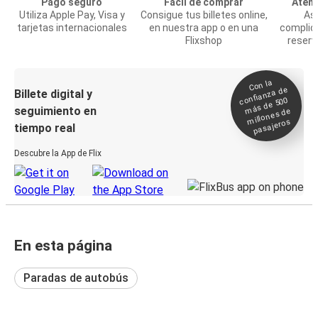
Pago seguro
Fácil de comprar
Atenc
Utiliza Apple Pay, Visa y
Consigue tus billetes online,
Asi
tarjetas internacionales
en nuestra app o en una
complic
Flixshop
reserv
Con la
confianza de
Billete digital y
más de 500
seguimiento en
millones de
pasajeros
tiempo real
Descubre la App de Flix
En esta página
Paradas de autobús