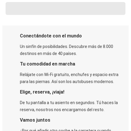
Conectándote con el mundo
Un sinfín de posibilidades. Descubre más de 8.000
destinos en más de 40 países.
Tu comodidad en marcha
Relájate con Wi-Fi gratuito, enchufes y espacio extra
para las piernas. Así son los autobuses modernos.
Elige, reserva, ¡viaja!
De tu pantalla a tu asiento en segundos. Tú haces la
reserva, nosotros nos encargamos del resto.
Vamos juntos
¿Por qué añadir otro coche a la carretera cuando