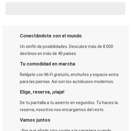
Conectándote con el mundo
Un sinfín de posibilidades. Descubre más de 8.000
destinos en más de 40 países.
Tu comodidad en marcha
Relájate con Wi-Fi gratuito, enchufes y espacio extra
para las piernas. Así son los autobuses modernos.
Elige, reserva, ¡viaja!
De tu pantalla a tu asiento en segundos. Tú haces la
reserva, nosotros nos encargamos del resto.
Vamos juntos
¿Por qué añadir otro coche a la carretera cuando