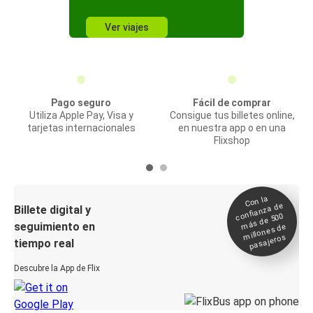
Ver viajes
Pago seguro
Fácil de comprar
Utiliza Apple Pay, Visa y
Consigue tus billetes online,
tarjetas internacionales
en nuestra app o en una
Flixshop
Con la
confianza de
Billete digital y
más de 500
seguimiento en
millones de
pasajeros
tiempo real
Descubre la App de Flix