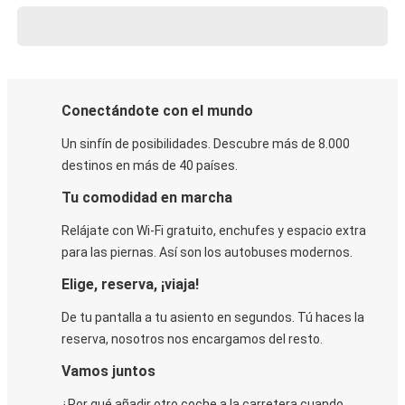
Conectándote con el mundo
Un sinfín de posibilidades. Descubre más de 8.000
destinos en más de 40 países.
Tu comodidad en marcha
Relájate con Wi-Fi gratuito, enchufes y espacio extra
para las piernas. Así son los autobuses modernos.
Elige, reserva, ¡viaja!
De tu pantalla a tu asiento en segundos. Tú haces la
reserva, nosotros nos encargamos del resto.
Vamos juntos
¿Por qué añadir otro coche a la carretera cuando