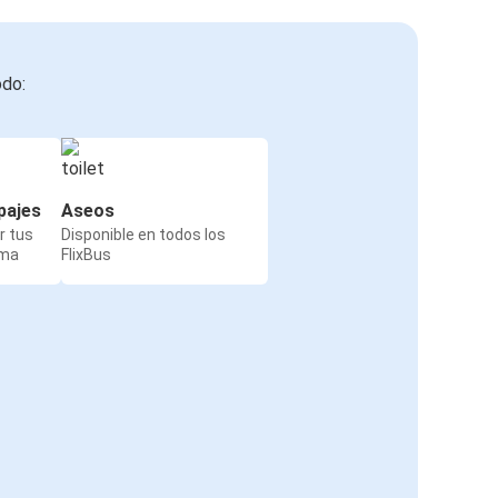
odo:
pajes
Aseos
r tus
Disponible en todos los
rma
FlixBus