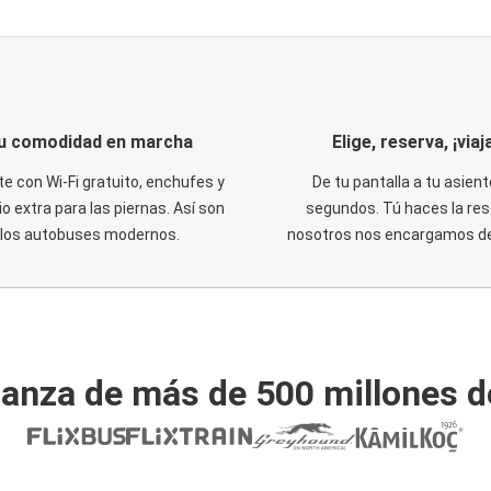
u comodidad en marcha
Elige, reserva, ¡viaja
te con Wi-Fi gratuito, enchufes y
De tu pantalla a tu asient
o extra para las piernas. Así son
segundos. Tú haces la res
los autobuses modernos.
nosotros nos encargamos del
ianza de más de 500 millones d