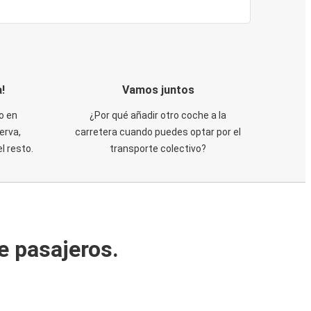
!
Vamos juntos
o en
¿Por qué añadir otro coche a la
erva,
carretera cuando puedes optar por el
 resto.
transporte colectivo?
e pasajeros.