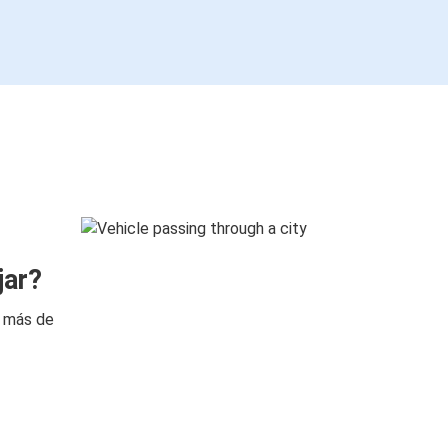
jar?
n más de